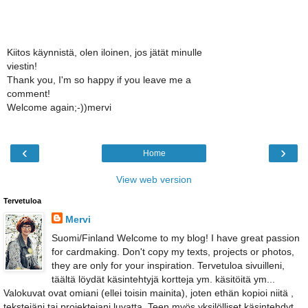
Kiitos käynnistä, olen iloinen, jos jätät minulle
viestin!
Thank you, I'm so happy if you leave me a
comment!
Welcome again;-))mervi
‹
›
Home
View web version
Tervetuloa
Mervi
Suomi/Finland Welcome to my blog! I have great passion
for cardmaking. Don't copy my texts, projects or photos,
they are only for your inspiration. Tervetuloa sivuilleni,
täältä löydät käsintehtyjä kortteja ym. käsitöitä ym...
Valokuvat ovat omiani (ellei toisin mainita), joten ethän kopioi niitä ,
tekstejäni tai projektejani luvatta. Teen myös yksilölliset käsintehdyt