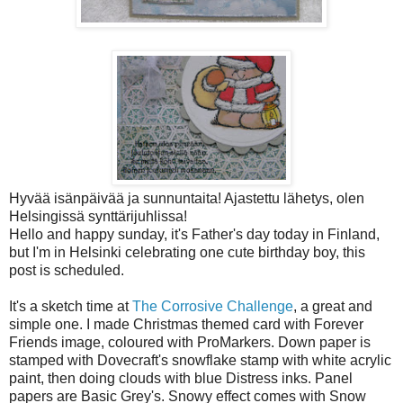
Hyvää isänpäivää ja sunnuntaita! Ajastettu lähetys, olen
Helsingissä synttärijuhlissa!
Hello and happy sunday, it's Father's day today in Finland,
but I'm in Helsinki celebrating one cute birthday boy, this
post is scheduled.
It's a sketch time at
The Corrosive Challenge
, a great and
simple one. I made Christmas themed card with Forever
Friends image, coloured with ProMarkers. Down paper is
stamped with Dovecraft's snowflake stamp with white acrylic
paint, then doing clouds with blue Distress inks. Panel
papers are Basic Grey's. Snowy effect comes with Snow